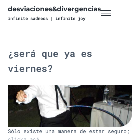
Ir al contenido principal
Skip to header right navigation
Skip to site footer
desviaciones&divergencias
Menu
infinite sadness | infinite joy
¿será que ya es
viernes?
Sólo existe una manera de estar seguro;
clicka acá