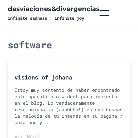
Ir al contenido principal
Skip to header right navigation
Skip to site footer
desviaciones&divergencias
Menu
infinite sadness | infinite joy
software
visions of johana
Estoy muy contento de haber encontrado
este aparatito o widget para incrustar
en el blog. Lo verdaderamente
revolucionario (aaahhhh!) es que buscas
la melodía de tu interés en su página /
catálogo y …
Ver Más