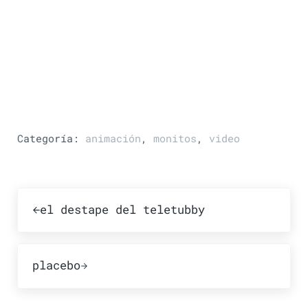
Categoría:
animación
,
monitos
,
video
Publicación anterior:
el destape del teletubby
Publicación siguiente:
placebo