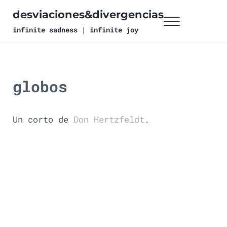
Ir al contenido principal
Skip to header right navigation
Skip to site footer
desviaciones&divergencias
Menu
infinite sadness | infinite joy
globos
Un corto de
Don Hertzfeldt
.