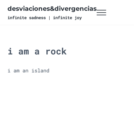
Ir al contenido principal
Skip to header right navigation
Skip to site footer
desviaciones&divergencias
Menu
infinite sadness | infinite joy
i am a rock
i am an island