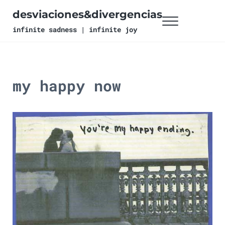
Ir al contenido principal
Skip to header right navigation
Skip to site footer
desviaciones&divergencias
Menu
infinite sadness | infinite joy
my happy now