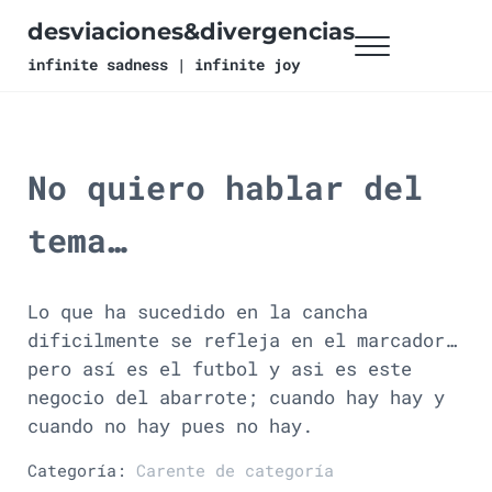
Ir al contenido principal
Skip to header right navigation
Skip to site footer
desviaciones&divergencias
Menu
infinite sadness | infinite joy
No quiero hablar del
tema…
Lo que ha sucedido en la cancha
dificilmente se refleja en el marcador…
pero así es el futbol y asi es este
negocio del abarrote; cuando hay hay y
cuando no hay pues no hay.
Categoría:
Carente de categoría