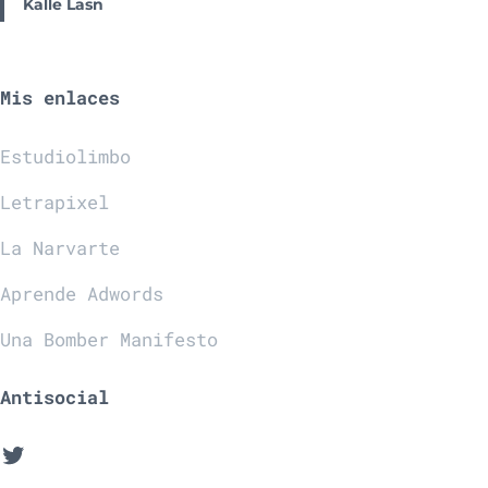
Kalle Lasn
Mis enlaces
Estudiolimbo
Letrapixel
La Narvarte
Aprende Adwords
Una Bomber Manifesto
Antisocial
Twitter