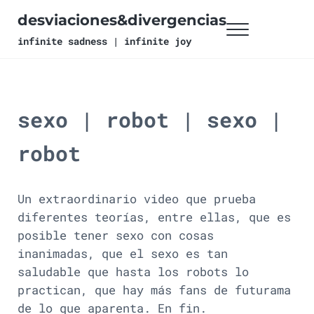
Ir al contenido principal
Skip to header right navigation
Skip to site footer
desviaciones&divergencias
Menu
infinite sadness | infinite joy
sexo | robot | sexo |
robot
Un extraordinario video que prueba
diferentes teorías, entre ellas, que es
posible tener sexo con cosas
inanimadas, que el sexo es tan
saludable que hasta los robots lo
practican, que hay más fans de futurama
de lo que aparenta. En fin.