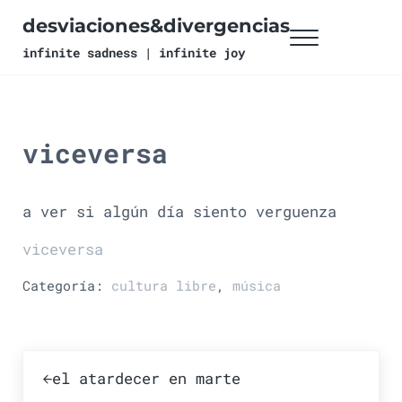
Ir al contenido principal
Skip to header right navigation
Skip to site footer
desviaciones&divergencias
Menu
infinite sadness | infinite joy
viceversa
a ver si algún día siento verguenza
viceversa
Categoría:
cultura libre
,
música
Publicación anterior:
el atardecer en marte