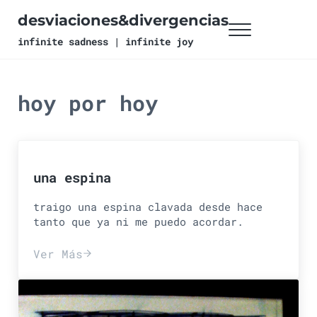
Ir al contenido principal
Skip to header right navigation
Skip to site footer
desviaciones&divergencias
Menu
infinite sadness | infinite joy
hoy por hoy
una espina
traigo una espina clavada desde hace
tanto que ya ni me puedo acordar.
Ver Más
una espina