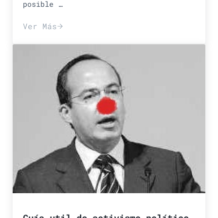
posible …
Ver Más
casillas especiales, elecciones 2006
Guía util de activismo político