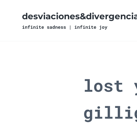
Ir al contenido principal
Skip to header right navigation
Skip to site footer
desviaciones&divergenci
infinite sadness | infinite joy
lost 
gilli