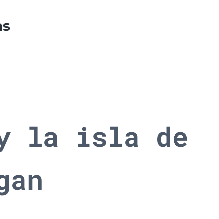
as
y la isla de
gan