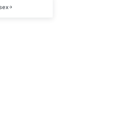
te:
sex