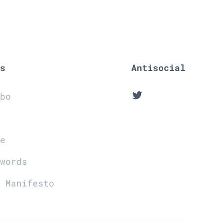
es
Antisocial
Twitter
mbo
l
te
dwords
r Manifesto