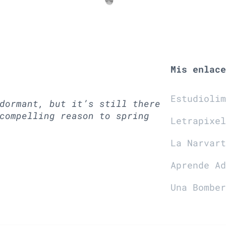
Mis enlac
Estudioli
dormant, but it’s still there
compelling reason to spring
Letrapixe
La Narvar
Aprende A
Una Bombe