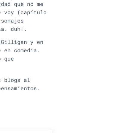
rdad que no me
e voy (capítulo
rsonajes
la. duh!.
 Gilligan y en
e en comedia.
o que
s blogs al
pensamientos.