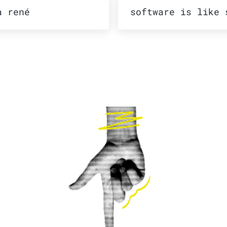
rior:
Publicación siguien
a rené
software is like 