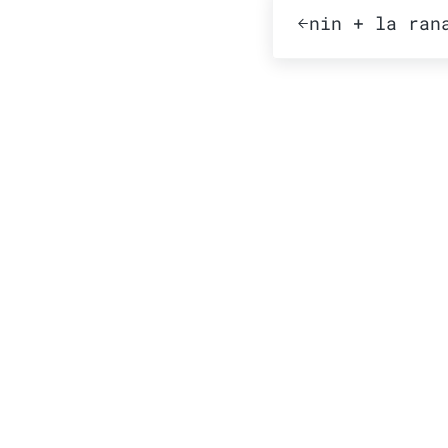
Publicación ante
nin + la ran