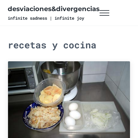
Ir al contenido principal
Skip to header right navigation
Skip to site footer
desviaciones&divergencias
Menu
infinite sadness | infinite joy
recetas y cocina