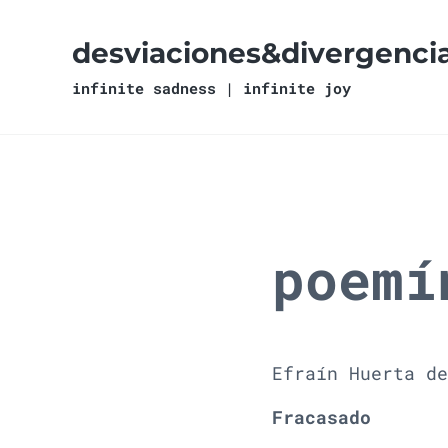
Ir al contenido principal
Skip to header right navigation
Skip to site footer
desviaciones&divergenci
infinite sadness | infinite joy
poemí
Efraín Huerta de
Fracasado