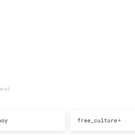
eral
rior:
Publicación siguien
hoy
free_culture