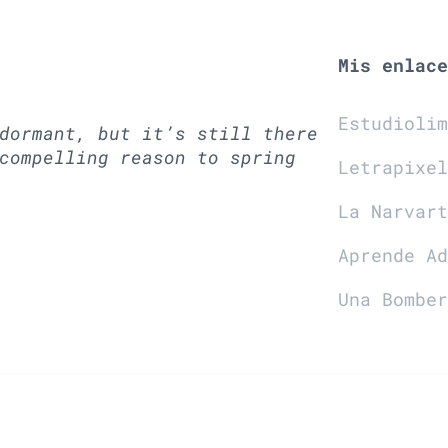
Mis enlac
Estudioli
dormant, but it’s still there
compelling reason to spring
Letrapixe
La Narvar
Aprende A
Una Bombe