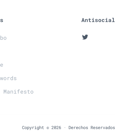
es
Antisocial
Twitter
mbo
l
te
dwords
r Manifesto
Copyright © 2026 · Derechos Reservados