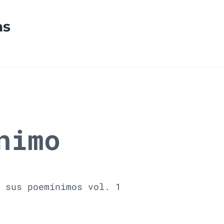
as
nimo
 sus poemínimos vol. 1